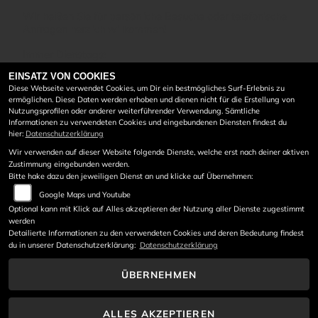
Wir heißen Sie für persönliche Besuche oder telefonische
Anfragen herzlich willkommen!
Immer Dienstags:
9:00 - 12:00 Uhr
EINSATZ VON COOKIES
13:30 - 16:00 Uhr
Diese Webseite verwendet Cookies, um Dir ein bestmögliches Surf-Erlebnis zu
ermöglichen. Diese Daten werden erhoben und dienen nicht für die Erstellung von
Mittwochs
Nutzungsprofilen oder anderer weiterführender Verwendung. Sämtliche
9:00-12:00 Uhr
Informationen zu verwendeten Cookies und eingebundenen Diensten findest du
hier:
Datenschutzerklärung
und Donnerstags:
Wir verwenden auf dieser Website folgende Dienste, welche erst nach deiner aktiven
9:00 - 12:00 Uhr
Zustimmung eingebunden werden.
13:30 - 16:00 Uhr
Bitte hake dazu den jeweiligen Dienst an und klicke auf Übernehmen:
Persönliche Termine nach Ihren Wünschen können
Google Maps und Youtube
natürlich vereinbart werden.
Optional kann mit Klick auf Alles akzeptieren der Nutzung aller Dienste zugestimmt
werden
Detailierte Informationen zu den verwendeten Cookies und deren Bedeutung findest
du in unserer Datenschutzerklärung:
Datenschutzerklärung
ÜBERNEHMEN
ALLES AKZEPTIEREN