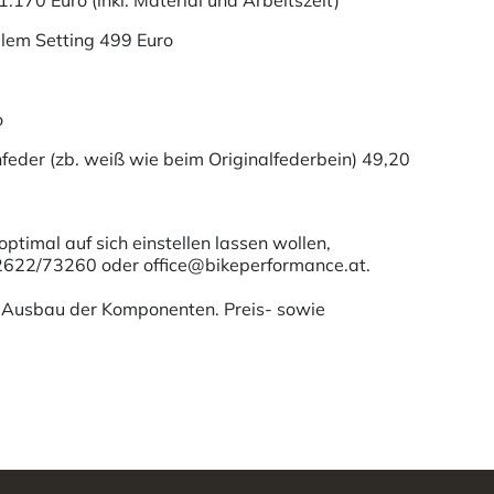
170 Euro (inkl. Material und Arbeitszeit)
llem Setting 499 Euro
o
nfeder (zb. weiß wie beim Originalfederbein) 49,20
timal auf sich einstellen lassen wollen,
)2622/73260 oder office@bikeperformance.at.
er Ausbau der Komponenten. Preis- sowie