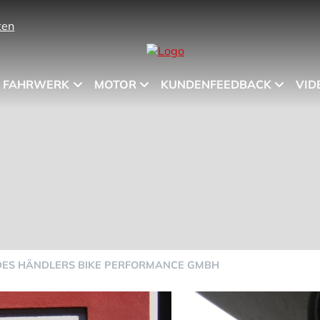
ten
FAHRWERK
MOTOR
KUNDENFEEDBACK
VID
 DES HÄNDLERS BIKE PERFORMANCE GMBH