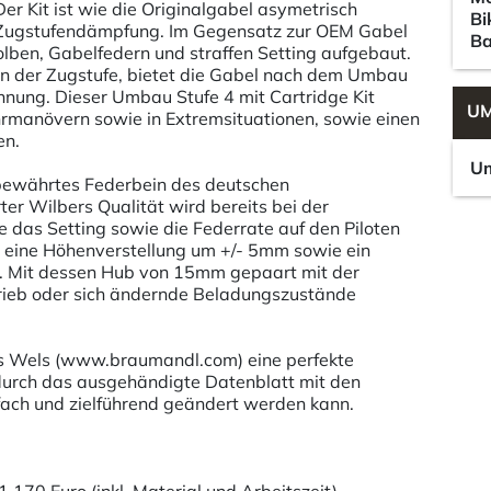
er Kit ist wie die Originalgabel asymetrisch
Bi
die Zugstufendämpfung. Im Gegensatz zur OEM Gabel
Ba
Kolben, Gabelfedern und straffen Setting aufgebaut.
s in der Zugstufe, bietet die Gabel nach dem Umbau
annung. Dieser Umbau Stufe 4 mit Cartridge Kit
UM
hrmanövern sowie in Extremsituationen, sowie einen
en.
Um
bewährtes Federbein des deutschen
er Wilbers Qualität wird bereits bei der
 das Setting sowie die Federrate auf den Piloten
 eine Höhenverstellung um +/- 5mm sowie ein
. Mit dessen Hub von 15mm gepaart mit der
rieb oder sich ändernde Beladungszustände
s Wels (www.braumandl.com) eine perfekte
durch das ausgehändigte Datenblatt mit den
fach und zielführend geändert werden kann.