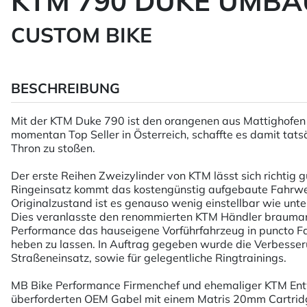
KTM 790 DUKE UMBA
CUSTOM BIKE
BESCHREIBUNG
Mit der KTM Duke 790 ist den orangenen aus Mattighofen 
momentan Top Seller in Österreich, schaffte es damit t
Thron zu stoßen.
Der erste Reihen Zweizylinder von KTM lässt sich richtig gu
Ringeinsatz kommt das kostengünstig aufgebaute Fahrwer
Originalzustand ist es genauso wenig einstellbar wie unt
Dies veranlasste den renommierten KTM Händler brauman
Performance das hauseigene Vorführfahrzeug in puncto F
heben zu lassen. In Auftrag gegeben wurde die Verbesser
Straßeneinsatz, sowie für gelegentliche Ringtrainings.
MB Bike Performance Firmenchef und ehemaliger KTM Entw
überforderten OEM Gabel mit einem Matris 20mm Cartridge