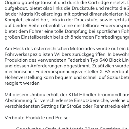
Originalgabel getauscht und durch die Cartridge ersetzt. D
aufgebaut, bietet also links die Druckstufe und rechts 
ist der Matris Kit allerdings mit optimal dimensionierten 
Komplett einstellbar, links in der Druckstufe, sowie recht
auf beiden Seiten ebenfalls eine einstellbare Federvorsp
bietet dem Fahrer eine tolle Dämpfung bei sportlichen Fa
großen Einstellbereich bei sich ändernden Fahrbedingung
Am Heck des österreichischen Motorrades wurde auf ein 
Fahrwerksspezialisten Wilbers zurückgegriffen. In bewährt
Produktion des verwendeten Federbein Typ 640 Black Line
und dessen Anforderungen abgestimmt. Zusätzlich wurde
mechanischer Federvorspannungsversteller X-PA verbaut
Höhenverstellung kann bequem und schnell auf Soziusbet
reagiert werden.
Mit diesem Umbau erhält der KTM Händler braumandl au
Abstimmung für verschiedenste Einsatzbereiche, welche 
verschiedensten Settings für Straße oder Rennstrecke ein
Verbaute Produkte und Preise: